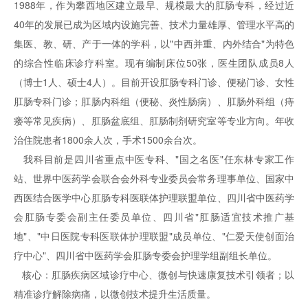
1988年，作为攀西地区建立最早、规模最大的肛肠专科，经过近
40年的发展已成为区域内设施完善、技术力量雄厚、管理水平高的
集医、教、研、产于一体的学科，以"中西并重、内外结合"为特色
的综合性临床诊疗科室。现有编制床位50张，医生团队成员8人
（博士1人、硕士4人）。目前开设肛肠专科门诊、便秘门诊、女性
肛肠专科门诊；肛肠内科组（便秘、炎性肠病）、肛肠外科组（痔
瘘等常见疾病）、肛肠盆底组、肛肠制剂研究室等专业方向。年收
治住院患者1800余人次，手术1500余台次。
我科目前是四川省重点中医专科、"国之名医"任东林专家工作
站、世界中医药学会联合会外科专业委员会常务理事单位、国家中
西医结合医学中心肛肠专科医联体护理联盟单位、四川省中医药学
会肛肠专委会副主任委员单位、四川省"肛肠适宜技术推广基
地"、"中日医院专科医联体护理联盟"成员单位、"仁爱天使创面治
疗中心"、四川省中医药学会肛肠专委会护理学组副组长单位。
核心：肛肠疾病区域诊疗中心、微创与快速康复技术引领者；以
精准诊疗解除病痛，以微创技术提升生活质量。