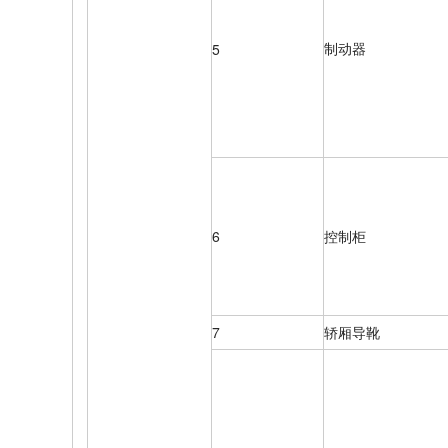
制动器
5
6
控制柜
7
轿厢导靴