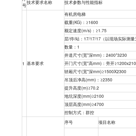
技术要求名称
技术参数与性能指标
号
有机房电梯
载重(KG)：≥1600
额定速度(m/s)：≥1.75
层/停/站：17/17/17（以现场实际测
数量：1
井道尺寸(宽*深mm)：2400*3230
基本要求
开门尺寸(宽*高mm)：旁开≥1200x210
1
轿厢尺寸(宽*深mm)≥1500X2300
吊顶后净高(mm)：≥2350
提升高度(m)≥70.2
地坑深度(mm)≥2100
顶层高度(mm)≥4700
控制方式：群控
序号
项目名称