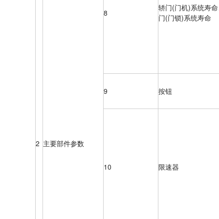
轿门(门机)系统寿
8
门(门锁)系统寿命
9
按钮
2
主要部件参数
10
限速器