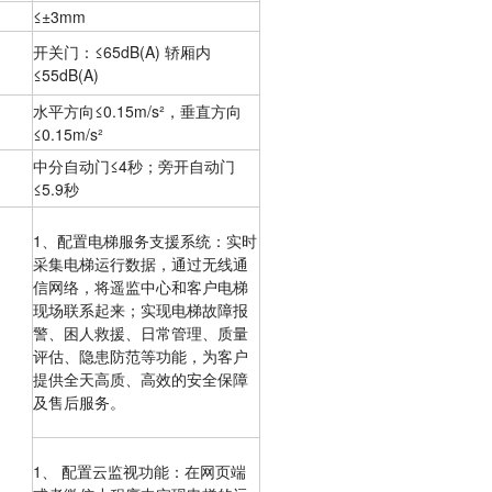
≤±3mm
开关门：≤65dB(A) 轿厢内
≤55dB(A)
水平方向≤0.15m/s²，垂直方向
≤0.15m/s²
中分自动门≤4秒；旁开自动门
≤5.9秒
1、配置电梯服务支援系统：实时
采集电梯运行数据，通过无线通
信网络，将遥监中心和客户电梯
现场联系起来；实现电梯故障报
警、困人救援、日常管理、质量
评估、隐患防范等功能，为客户
提供全天高质、高效的安全保障
及售后服务。
1、 配置云监视功能：在网页端