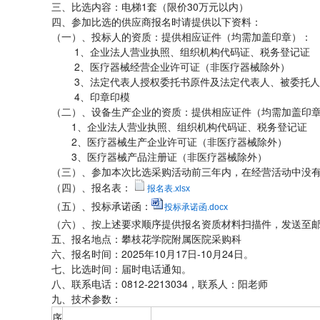
三、比选内容：电梯1套（限价30万元以内）
四、参加比选的供应商报名时请提供以下资料：
（一）、投标人的资质：提供相应证件（均需加盖印章）：
1、企业法人营业执照、组织机构代码证、税务登记证
2、医疗器械经营企业许可证（非医疗器械除外）
3、法定代表人授权委托书原件及法定代表人、被委托人
4、印章印模
（二）、设备生产企业的资质：提供相应证件（均需加盖印
1、企业法人营业执照、组织机构代码证、税务登记证
2、医疗器械生产企业许可证（非医疗器械除外）
3、医疗器械产品注册证（非医疗器械除外）
（三）、参加本次比选采购活动前三年内，在经营活动中没
（四）、报名表：
报名表.xlsx
（五）、投标承诺函：
投标承诺函.docx
（六）、按上述要求顺序提供报名资质材料扫描件，发送至邮箱10
五、报名地点：攀枝花学院附属医院采购科
六、报名时间：2025年10月17日-10月24日。
七、比选时间：届时电话通知。
八、联系电话：0812-2213034，联系人：阳老师
九、技术参数：
序