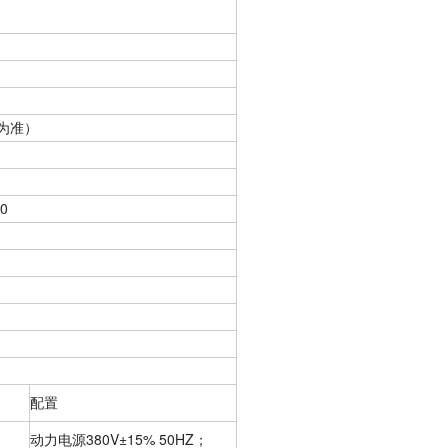
量为准）
0
配置
动力电源380V±15% 50HZ；