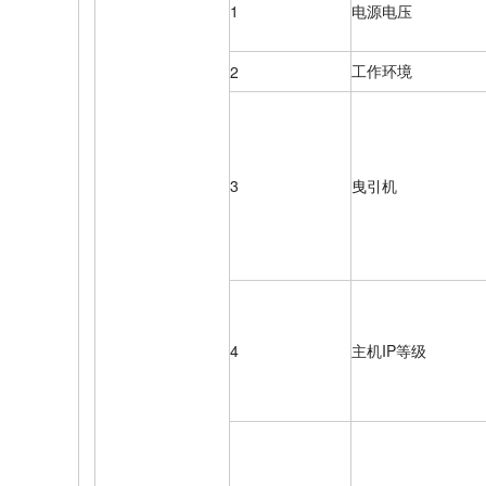
1
电源电压
工作环境
2
3
曳引机
4
主机IP等级